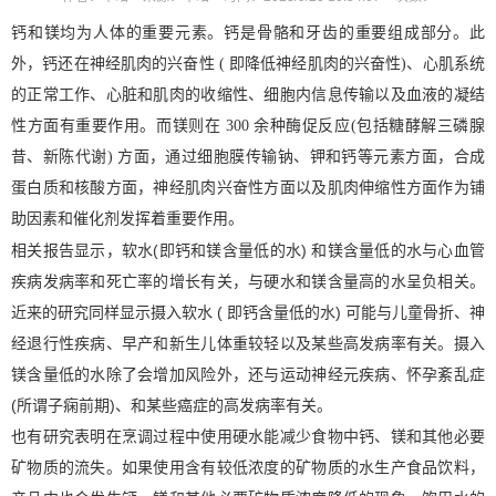
钙和镁均为人体的重要元素。钙是骨骼和牙齿的重要组成部分。此
外，钙还在神经肌肉的兴奋性 ( 即降低神经肌肉的兴奋性)、心肌系统
的正常工作、心脏和肌肉的收缩性、细胞内信息传输以及血液的凝结
性方面有重要作用。而镁则在 300 余种酶促反应(包括糖酵解三磷腺
昔、新陈代谢) 方面，通过细胞膜传输钠、钾和钙等元素方面，合成
扫描二维码
X
蛋白质和核酸方面，神经肌肉兴奋性方面以及肌肉伸缩性方面作为铺
助因素和催化剂发挥着重要作用。
相关报告显示，软水(即钙和镁含量低的水) 和镁含量低的水与心血管
疾病发病率和死亡率的增长有关，与硬水和镁含量高的水呈负相关。
近来的研究同样显示摄入软水 ( 即钙含量低的水) 可能与儿童骨折、神
经退行性疾病、早产和新生儿体重较轻以及某些高发病率有关。摄入
镁含量低的水除了会增加风险外，还与运动神经元疾病、怀孕紊乱症
(所谓子痫前期)、和某些癌症的高发病率有关。
也有研究表明在烹调过程中使用硬水能减少食物中钙、镁和其他必要
矿物质的流失。如果使用含有较低浓度的矿物质的水生产食品饮料，