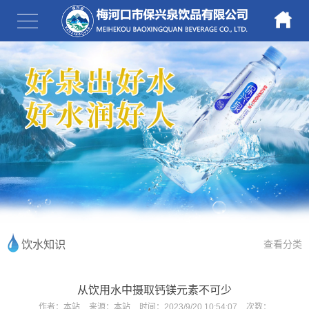
饮水知识
查看分类
从饮用水中摄取钙镁元素不可少
作者：
本站
来源：
本站
时间：
2023/9/20 10:54:07
次数：