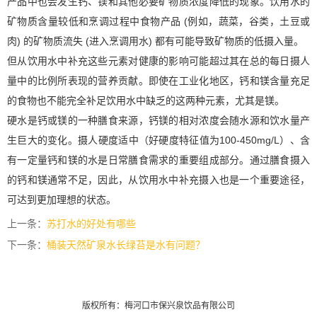
产品中也会发生钙、镁和其他必要矿物质浓度降低的现象。饮用水的
矿物质含量较低和烹调过程中食物产品 (例如，蔬菜，谷类，土豆或
肉) 的矿物质流失 (进入烹调用水) 都有可能导致矿物质的低摄入量。
但从饮用水中补充这些元素对健康的影响可能超过其在总的每日摄人
量中的比例所表现的营养贡献。即使在工业化地区，钙和镁含量充足
的食物也不能完全补足饮用水中缺乏的这两种元素，尤其是镁。
硬水是钙或镁的一种膳食来源，钙镁的相对浓度会随水源和饮水量产
生巨大的变化。摄人硬度适中（好硬度特征值为100-450mg/L）、含
有一定量钙和镁的水是日常膳食需求的重要组成部分。通过膳食摄入
的钙和镁通常不足，因此，从饮用水中补充摄入也是一个重要途径，
可达到更加理想的状态。
上一条：
苏打水的好处有哪些
下一条：
桶装天然矿泉水长绿苔是水有问题？
版权所有：梅河口市保兴泉饮品有限公司